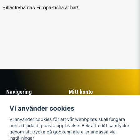
Sillastrybarnas Europa-tisha är här!
Navigering
Mitt konto
Köpvillkor
Logga in
Vi använder cookies
Om Sillastrybarna
Registrera dig
Kontakta oss
Glömt lösenord?
Vi använder cookies för att vår webbplats skall fungera
Returer
och erbjuda dig bästa upplevelse. Bekräfta ditt samtycke
genom att trycka på godkänn alla eller anpassa via
Sociala medier
Sillastrybarnas Mjällby
inställningar