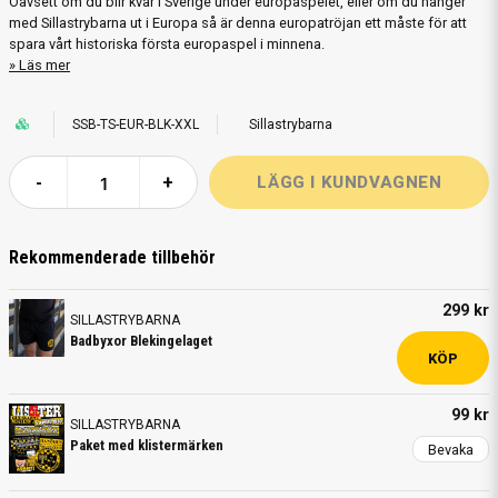
Oavsett om du blir kvar i Sverige under europaspelet, eller om du hänger
med Sillastrybarna ut i Europa så är denna europatröjan ett måste för att
spara vårt historiska första europaspel i minnena.
Läs mer
SSB-TS-EUR-BLK-XXL
Sillastrybarna
-
+
Rekommenderade tillbehör
299 kr
SILLASTRYBARNA
Badbyxor Blekingelaget
KÖP
99 kr
SILLASTRYBARNA
Paket med klistermärken
Bevaka