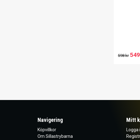
549
598 kr
Navigering
Mitt 
Köpvillkor
Logga 
Om Sillastrybarna
Registr