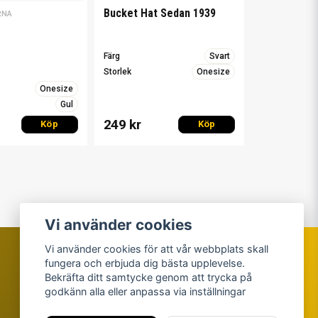
Bucket Hat Sedan 1939
RNA
Färg
Svart
Storlek
Onesize
Onesize
Gul
249 kr
Köp
Köp
Vi använder cookies
Vi använder cookies för att vår webbplats skall
fungera och erbjuda dig bästa upplevelse.
Sillastrybarnas Mjällby AIF:s
Bekräfta ditt samtycke genom att trycka på
Supporterklubb
godkänn alla eller anpassa via inställningar
© Copyright 2026