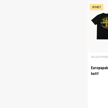
NYHET
SILLASTRYB
Europapake
hatt!