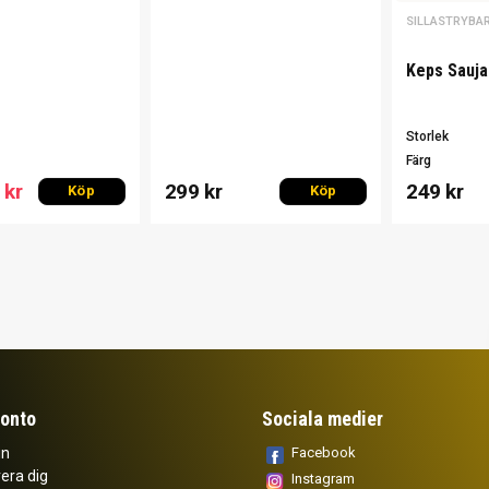
SILLASTRYBA
Keps Sauja
Storlek
Färg
 kr
299 kr
249 kr
Köp
Köp
konto
Sociala medier
in
Facebook
era dig
Instagram