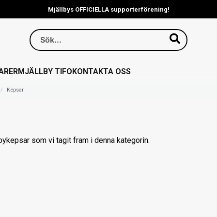
Mjällbys OFFICIELLA supporterförening!
All vinst går tillbaka till Sillastrybarnas verksamhet!
EUROPATRÖJAN SLÄPPT!
ARER
MJÄLLBY TIFO
KONTAKTA OSS
Kepsar
bykepsar som vi tagit fram i denna kategorin.