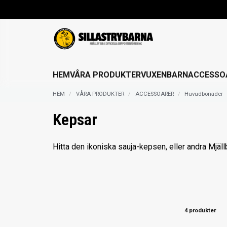
HEM
VÅRA PRODUKTER
VUXEN
BARN
ACCESSO
HEM
VÅRA PRODUKTER
ACCESSOARER
Huvudbonader
Kepsar
Hitta den ikoniska sauja-kepsen, eller andra Mjäll
4 produkter