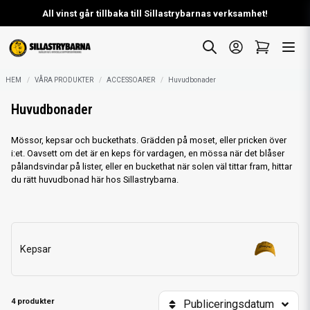
All vinst går tillbaka till Sillastrybarnas verksamhet!
EUROPATRÖJAN SLÄPPT!
HEM
VÅRA PRODUKTER
ACCESSOARER
Huvudbonader
Huvudbonader
Mössor, kepsar och buckethats. Grädden på moset, eller pricken över
i:et. Oavsett om det är en keps för vardagen, en mössa när det blåser
pålandsvindar på lister, eller en buckethat när solen väl tittar fram, hittar
du rätt huvudbonad här hos Sillastrybarna.
Kepsar
4 produkter
Publiceringsdatum