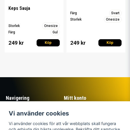
Keps Sauja
Färg
Svart
Storlek
Onesize
Storlek
Onesize
Färg
Gul
249 kr
249 kr
Köp
Köp
Navigering
Mitt konto
Köpvillkor
Logga in
Vi använder cookies
Om Sillastrybarna
Registrera dig
Kontakta oss
Glömt lösenord?
Vi använder cookies för att vår webbplats skall fungera
Returer
och erbjuda dig bästa upplevelse. Bekräfta ditt samtycke