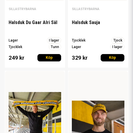
SILLASTRYBARNA
SILLASTRYBARNA
Halsduk Du Gaar Alri Säl
Halsduk Sauja
Lager
I lager
Tjocklek
Tjock
Tjocklek
Tunn
Lager
I lager
249 kr
329 kr
Köp
Köp