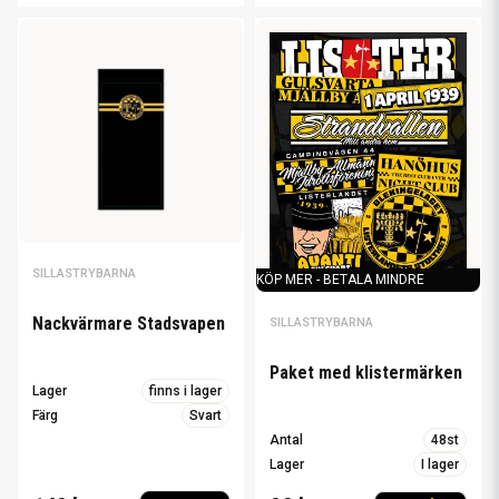
SILLASTRYBARNA
KÖP MER - BETALA MINDRE
Nackvärmare Stadsvapen
SILLASTRYBARNA
Paket med klistermärken
Lager
finns i lager
Färg
Svart
Antal
48st
Lager
I lager