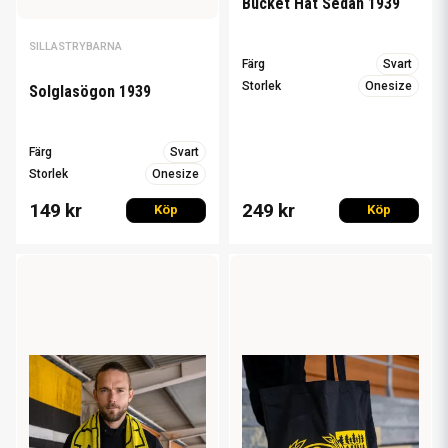
Bucket Hat Sedan 1939
SILLASTRYBARNA
Färg
Svart
Storlek
Onesize
Solglasögon 1939
Färg
Svart
Storlek
Onesize
149 kr
249 kr
Köp
Köp