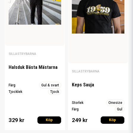
SILLASTRYBARNA
Halsduk Bästa Mästarna
SILLASTRYBARNA
Keps Sauja
Färg
Gul & svart
Tjocklek
Tjock
Storlek
Onesize
Färg
Gul
329 kr
249 kr
Köp
Köp