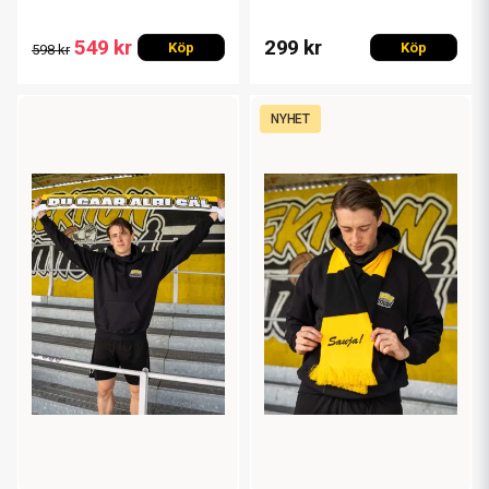
549 kr
299 kr
Köp
Köp
598 kr
NYHET