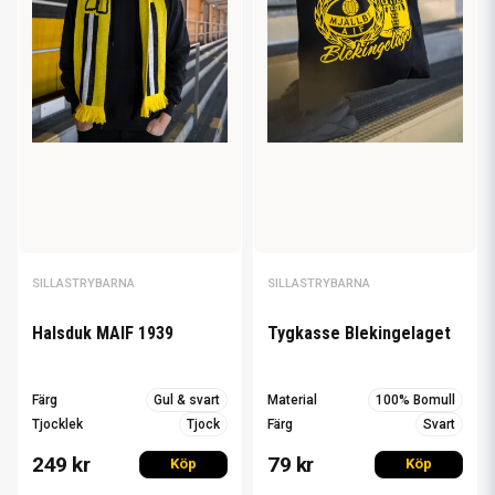
SILLASTRYBARNA
SILLASTRYBARNA
Halsduk MAIF 1939
Tygkasse Blekingelaget
Färg
Gul & svart
Material
100% Bomull
Tjocklek
Tjock
Färg
Svart
249 kr
79 kr
Köp
Köp