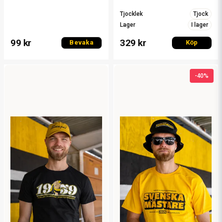
Tjocklek
Tjock
Lager
I lager
99 kr
329 kr
Bevaka
Köp
-40%