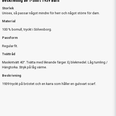
Beskrivning av T-Shirt 1939 Barn
Storlek
Unisex, så passar något mindre för herr och något större för dam.
Material
100 % bomull, tryckt i Sölvesborg.
Passform
Regular fit.
Tvättråd
Maskintvätt 40°. Tvätta med liknande färger. Ej blekmedel. Låg tumling /
Hängtorka. Stryk på låg värme.
Beskrivning
1939 tryckt på bröstet och en karra som håller en gulsvart scarf.