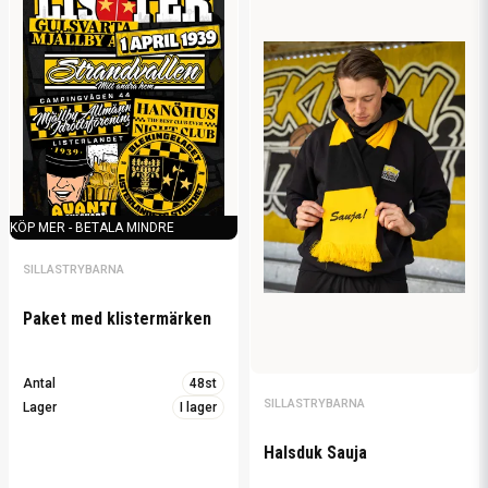
KÖP MER - BETALA MINDRE
SILLASTRYBARNA
Paket med klistermärken
Antal
48st
SILLASTRYBARNA
Lager
I lager
Halsduk Sauja