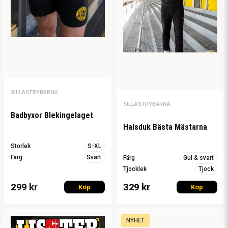
SILLASTRYBARNA
SILLASTRYBARNA
Badbyxor Blekingelaget
Halsduk Bästa Mästarna
Storlek
S-XL
Färg
Svart
Färg
Gul & svart
Tjocklek
Tjock
299 kr
329 kr
Köp
Köp
NYHET