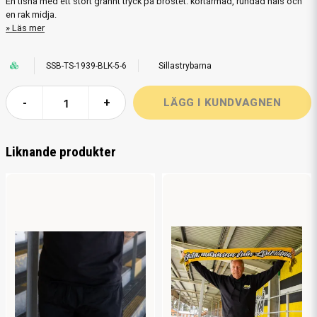
En tisha med ett stort grannt tryck på bröstet. kortärmad, rundad hals och
en rak midja.
Läs mer
SSB-TS-1939-BLK-5-6
Sillastrybarna
-
+
Liknande produkter