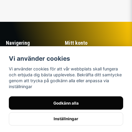
Navigering
Mitt konto
Köpvillkor
Logga in
Vi använder cookies
Om Sillastrybarna
Registrera dig
Kontakta oss
Glömt lösenord?
Vi använder cookies för att vår webbplats skall fungera
Returer
och erbjuda dig bästa upplevelse. Bekräfta ditt samtycke
genom att trycka på godkänn alla eller anpassa via
Sociala medier
Sillastrybarnas Mjällby
inställningar
AIF:s Supporterklubb
Facebook
Instagram
© Copyright 2026
Godkänn alla
Twitter
Inställningar
Powered by Nyehandel AB