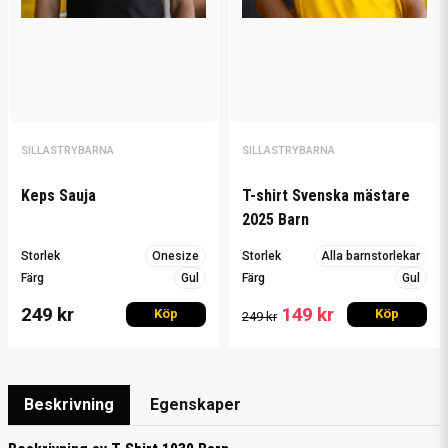
SILLASTRYBARNA
SILLASTRYBARNA
Keps Sauja
T-shirt Svenska mästare
2025 Barn
Storlek
Onesize
Storlek
Alla barnstorlekar
Färg
Gul
Färg
Gul
249 kr
149 kr
Köp
Köp
249 kr
Beskrivning
Egenskaper