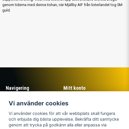
genom tiderna med denna tishan, när Mjällby AIF från listerlandet tog SM
guld.
Navigering
Mitt konto
Köpvillkor
Logga in
Vi använder cookies
Om Sillastrybarna
Registrera dig
Kontakta oss
Glömt lösenord?
Vi använder cookies för att vår webbplats skall fungera
Returer
och erbjuda dig bästa upplevelse. Bekräfta ditt samtycke
genom att trycka på godkänn alla eller anpassa via
Sociala medier
Sillastrybarnas Mjällby