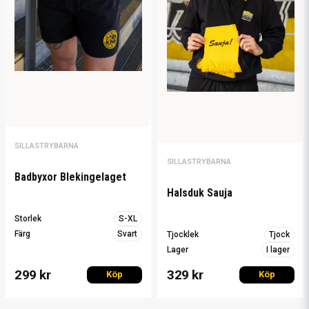
SILLASTRYBARNA
SILLASTRYBARNA
Badbyxor Blekingelaget
Halsduk Sauja
Storlek
S-XL
Färg
Svart
Tjocklek
Tjock
Lager
I lager
299 kr
329 kr
Köp
Köp