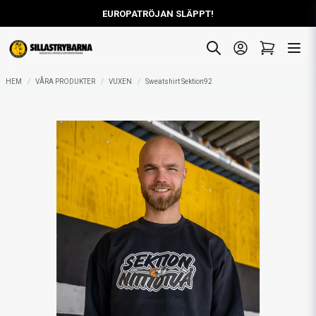
EUROPATRÖJAN SLÄPPT!
HEM
VÅRA PRODUKTER
VUXEN
Sweatshirt Sektion92