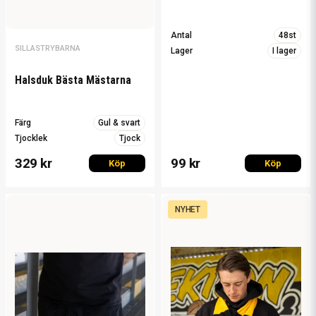
Antal
48st
SILLASTRYBARNA
Lager
I lager
Halsduk Bästa Mästarna
Färg
Gul & svart
Tjocklek
Tjock
329 kr
99 kr
Köp
Köp
NYHET