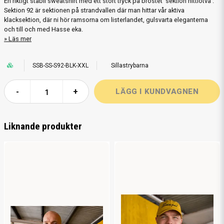
En riktigt stabil sweatshirt med ett stort tryck på bröstet 'sektion nittiotvå'.
Sektion 92 är sektionen på strandvallen där man hittar vår aktiva
klacksektion, där ni hör ramsorna om listerlandet, gulsvarta eleganterna
och till och med Hasse eka.
Läs mer
SSB-SS-S92-BLK-XXL
Sillastrybarna
-
+
Liknande produkter