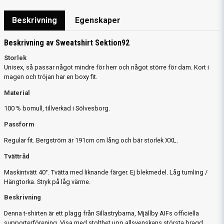
Beskrivning
Egenskaper
Beskrivning av Sweatshirt Sektion92
Storlek
Unisex, så passar något mindre för herr och något större för dam. Kort i
magen och tröjan har en boxy fit.
Material
100 % bomull, tillverkad i Sölvesborg.
Passform
Regular fit. Bergström är 191cm cm lång och bär storlek XXL.
Tvättråd
Maskintvätt 40°. Tvätta med liknande färger. Ej blekmedel. Låg tumling /
Hängtorka. Stryk på låg värme.
Beskrivning
Denna t-shirten är ett plagg från Sillastrybarna, Mjällby AIFs officiella
supporterförening. Visa med stolthet upp allsvenskans största bragd