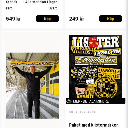
Storlek
Alla storlekar i lager
Färg
Svart
549 kr
249 kr
Köp
Köp
KÖP MER - BETALA MINDRE
SILLASTRYBARNA
Paket med klistermärken