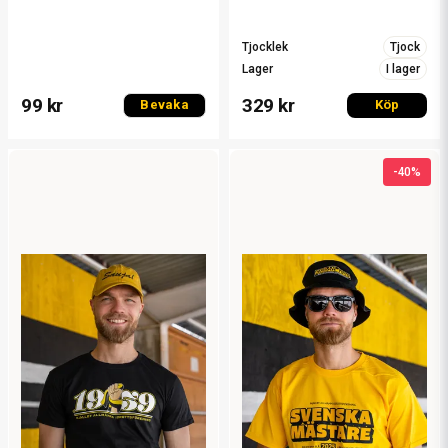
Tjocklek
Tjock
Lager
I lager
99 kr
329 kr
Bevaka
Köp
-40%