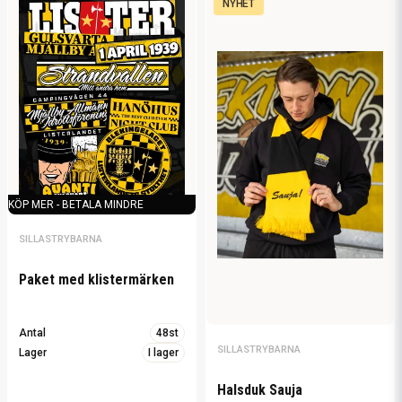
NYHET
KÖP MER - BETALA MINDRE
SILLASTRYBARNA
Paket med klistermärken
Antal
48st
SILLASTRYBARNA
Lager
I lager
Halsduk Sauja