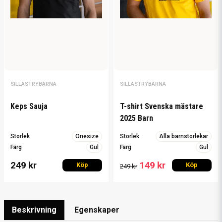
SILLASTRYBARNA
SILLASTRYBARNA
Keps Sauja
T-shirt Svenska mästare
2025 Barn
Storlek
Onesize
Storlek
Alla barnstorlekar
Färg
Gul
Färg
Gul
249 kr
149 kr
Köp
Köp
249 kr
Beskrivning
Egenskaper