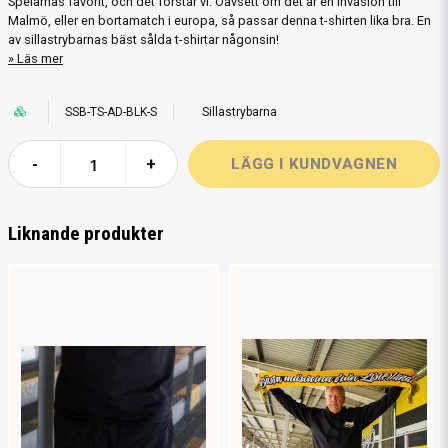
Spelarnas favorit, och det förstår vi. Oavsett om det är en invasion till
Malmö, eller en bortamatch i europa, så passar denna t-shirten lika bra. En
av sillastrybarnas bäst sålda t-shirtar någonsin!
Läs mer
SSB-TS-AD-BLK-S
Sillastrybarna
-
+
Liknande produkter