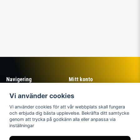
Navigering
Mitt konto
Köpvillkor
Logga in
Vi använder cookies
Om Sillastrybarna
Registrera dig
Kontakta oss
Glömt lösenord?
Vi använder cookies för att vår webbplats skall fungera
Returer
och erbjuda dig bästa upplevelse. Bekräfta ditt samtycke
genom att trycka på godkänn alla eller anpassa via
Sociala medier
Sillastrybarnas Mjällby
inställningar
AIF:s Supporterklubb
Facebook
Instagram
© Copyright 2026