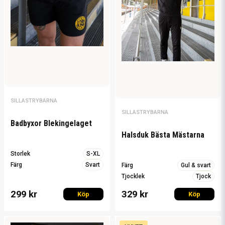
SILLASTRYBARNA
SILLASTRYBARNA
Badbyxor Blekingelaget
Halsduk Bästa Mästarna
Storlek
S-XL
Färg
Svart
Färg
Gul & svart
Tjocklek
Tjock
299 kr
329 kr
Köp
Köp